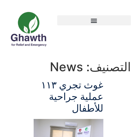
التصنيف:
News
غوث تجري ١١٣
عملية جراحية
للأطفال