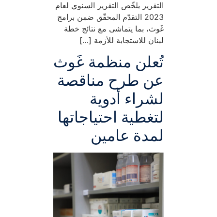
التقرير يلخّص التقرير السنوي لعام
2023 التقدّم المحقّق ضمن برامج
غَوث، بما يتماشى مع نتائج خطة
لبنان للاستجابة للأزمة […]
تُعلن منظمة غَوث
عن طرح مناقصة
لشراء أدوية
لتغطية احتياجاتها
لمدة عامين