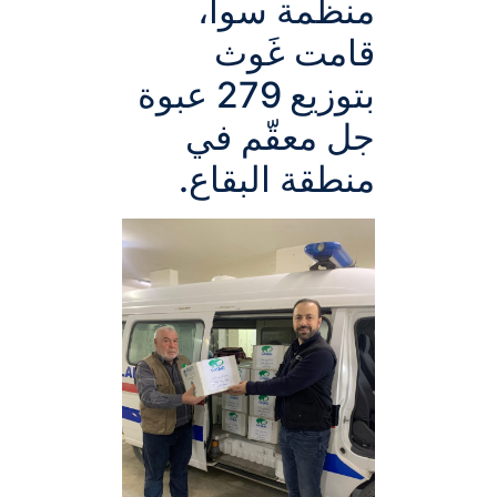
منظمة سوا،
قامت غَوث
بتوزيع 279 عبوة
جل معقّم في
منطقة البقاع.