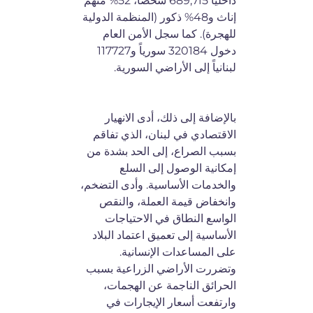
داخلياً 689,715 شخصاً، 52% منهم
إناث و48% ذكور (المنظمة الدولية
للهجرة). كما سجل الأمن العام
دخول 320184 سورياً و117727
لبنانياً إلى الأراضي السورية.
بالإضافة إلى ذلك، أدى الانهيار
الاقتصادي في لبنان، الذي تفاقم
بسبب الصراع، إلى الحد بشدة من
إمكانية الوصول إلى السلع
والخدمات الأساسية. وأدى التضخم،
وانخفاض قيمة العملة، والنقص
الواسع النطاق في الاحتياجات
الأساسية إلى تعميق اعتماد البلاد
على المساعدات الإنسانية.
وتضررت الأراضي الزراعية بسبب
الحرائق الناجمة عن الهجمات،
وارتفعت أسعار الإيجارات في